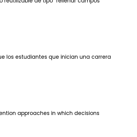
 reutilizable de tipo “rellenar campos”
ue los estudiantes que inician una carrera
vention approaches in which decisions