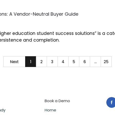
ons: A Vendor-Neutral Buyer Guide
“higher education student success solutions” is a ca
ersistence and completion.
Next
1
2
3
4
5
6
…
25
Book a Demo
udy
Home