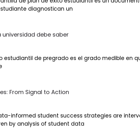
lantilla de plan de éxito estudiantil es un documento
estudiante diagnostican un
da universidad debe saber
ito estudiantil de pregrado es el grado medible en q
e
s: From Signal to Action
 data-informed student success strategies are inter
ven by analysis of student data