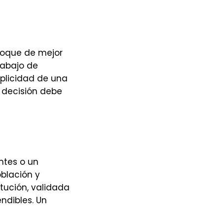
nfoque de mejor
rabajo de
mplicidad de una
a decisión debe
ntes o un
blación y
itución, validada
ndibles. Un