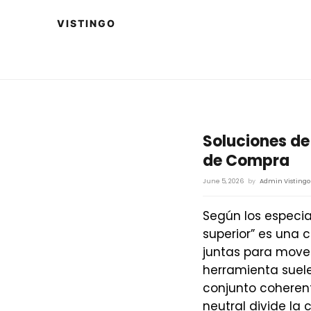
Soluciones de 
de Compra
June 5, 2026
by
Admin Vistingo
Según los especia
superior” es una 
juntas para mover
herramienta suele
conjunto coherent
neutral divide la