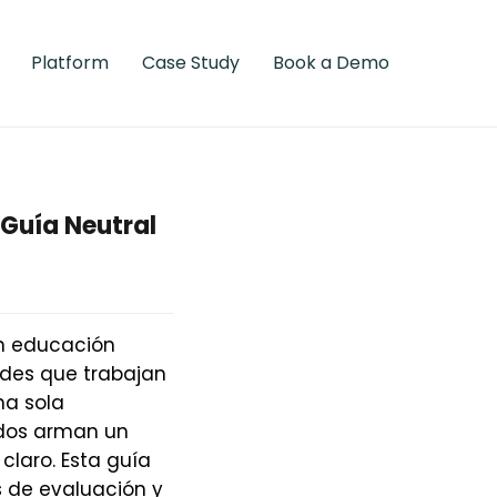
Platform
Case Study
Book a Demo
 Guía Neutral
 en educación
ades que trabajan
na sola
ados arman un
claro. Esta guía
s de evaluación y