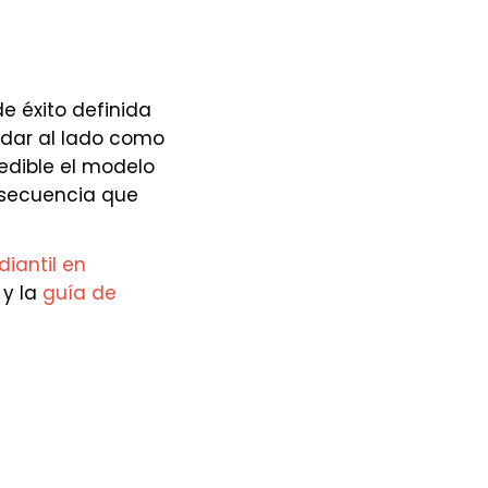
e éxito definida
edar al lado como
edible el modelo
a secuencia que
diantil en
y la
guía de