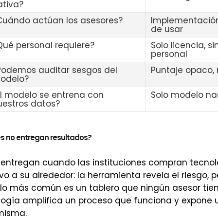
ativa?
Cuándo actúan los asesores?
Implementación
de usar
Qué personal requiere?
Solo licencia, s
personal
Podemos auditar sesgos del
Puntaje opaco, 
odelo?
El modelo se entrena con
Solo modelo na
uestros datos?
es no entregan resultados?
 entregan cuando las instituciones compran tecnolo
vo a su alrededor: la herramienta revela el riesgo, 
fallo más común es un tablero que ningún asesor ti
logía amplifica un proceso que funciona y expone u
 misma.