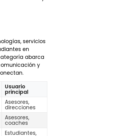
ologías, servicios
udiantes en
a categoría abarca
 comunicación y
conectan.
Usuario
principal
Asesores,
direcciones
Asesores,
coaches
Estudiantes,