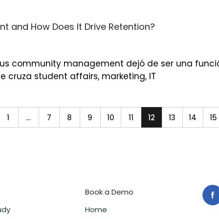
and How Does It Drive Retention?
mpus community management dejó de ser una función
e cruza student affairs, marketing, IT
1
…
7
8
9
10
11
12
13
14
15
Book a Demo
udy
Home