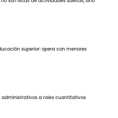
no son listas de actividades sueltas, sino
educación superior: opera con menores
administrativos a roles cuantitativos