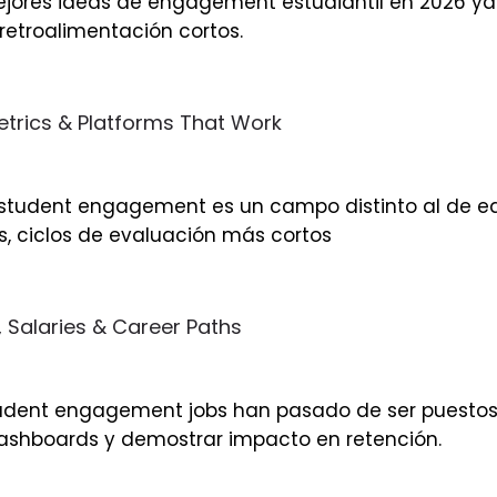
mejores ideas de engagement estudiantil en 2026 ya 
retroalimentación cortos.
trics & Platforms That Work
K12 student engagement es un campo distinto al de 
s, ciclos de evaluación más cortos
 Salaries & Career Paths
student engagement jobs han pasado de ser puestos 
dashboards y demostrar impacto en retención.