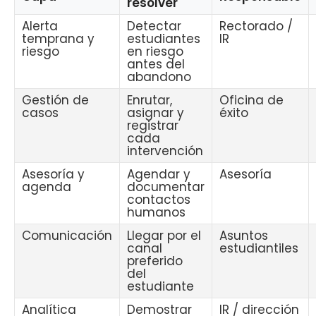
resolver
Alerta
Detectar
Rectorado /
temprana y
estudiantes
IR
riesgo
en riesgo
antes del
abandono
Gestión de
Enrutar,
Oficina de
casos
asignar y
éxito
registrar
cada
intervención
Asesoría y
Agendar y
Asesoría
agenda
documentar
contactos
humanos
Comunicación
Llegar por el
Asuntos
canal
estudiantiles
preferido
del
estudiante
Analítica
Demostrar
IR / dirección