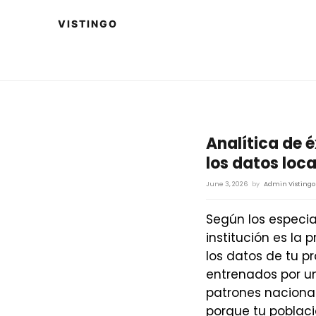
Analítica de é
los datos loc
June 3, 2026
by
Admin Vistingo
Según los especia
institución es la 
los datos de tu p
entrenados por un
patrones nacional
porque tu poblaci