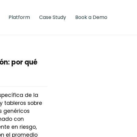
Platform
Case Study
Book a Demo
ión: por qué
específica de la
 y tableros sobre
s genéricos
enado con
nte en riesgo,
on el promedio