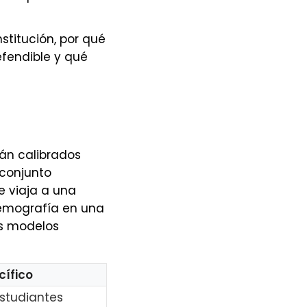
nstitución, por qué
fendible y qué
tán calibrados
 conjunto
 viaja a una
demografía en una
os modelos
cífico
estudiantes