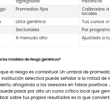
agregadas
históricos
sgo
Promedios fijos
Calibrados a
locales
o
Lista genérica
Tus cursos cr
Sectoriales
Por programa
A menudo alto
Ajustado a t
s los modelos de riesgo genéricos?
ue el riesgo es contextual. Un umbral de promedio
nstitución selectiva puede señalar a la mitad de l
erto, ahogando a los asesores en falsos positivos. A
uede pasar por alto un curso crítico local que gen
brar sobre tus propios resultados es lo que conviert