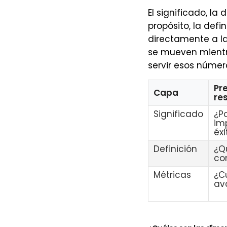
El significado, la 
propósito, la defi
directamente a l
se mueven mientr
servir esos númer
Pr
Capa
re
Significado
¿P
im
éxi
Definición
¿Q
co
Métricas
¿C
av