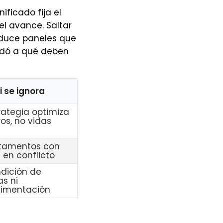
nificado fija el
 el avance. Saltar
oduce paneles que
rdó a qué deben
si se ignora
rategia optimiza
os, no vidas
tamentos con
en conflicto
ndición de
s ni
limentación