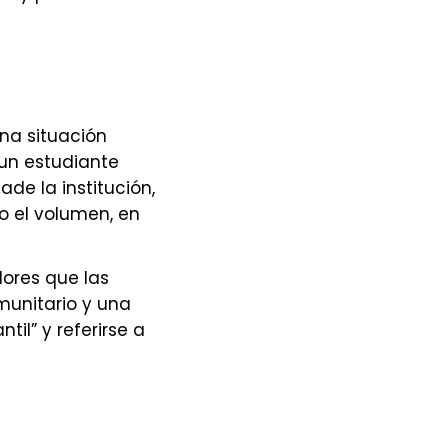
una situación
un estudiante
de la institución,
o el volumen, en
lores que las
omunitario y una
til” y referirse a