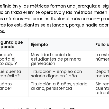
definición y las métricas forman una jerarquía: el sig
nición traza el límite operativo y las métricas miden
as métricas —el error institucional más común— pr
as los estudiantes se estancan, porque nadie aco
os.
egunta que
Ejemplo
Fallo 
sponde
or qué
Movilidad social de
La est
porta el
estudiantes de primera
númer
to aquí?
generación
ué cuenta
Titulación + empleo con
Depar
mo éxito?
salario digno en 1 año
metas 
uánto
Titulación a 6 años, salario
Sin re
ance?
al año, persistencia
cuenta
retroa