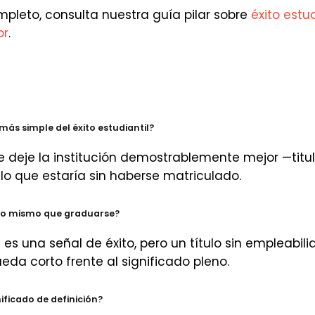
pleto, consulta nuestra guía pilar sobre
éxito estud
or
.
 más simple del éxito estudiantil?
 deje la institución demostrablemente mejor —titu
lo que estaría sin haberse matriculado.
il lo mismo que graduarse?
es una señal de éxito, pero un título sin empleabili
eda corto frente al significado pleno.
nificado de definición?