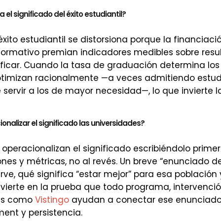
 el significado del éxito estudiantil?
 éxito estudiantil se distorsiona porque la financiació
normativo premian indicadores medibles sobre res
tificar. Cuando la tasa de graduación determina los
 optimizan racionalmente —a veces admitiendo estu
 servir a los de mayor necesidad—, lo que invierte la
alizar el significado las universidades?
 operacionalizan el significado escribiéndolo prime
iones y métricas, no al revés. Un breve “enunciado d
rve, qué significa “estar mejor” para esa población
vierte en la prueba que todo programa, intervenci
mas como
Vistingo
ayudan a conectar ese enunciado
ent y persistencia.