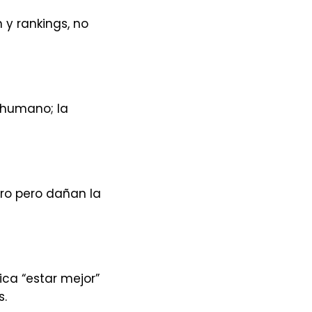
 y rankings, no
o humano; la
ero pero dañan la
ica “estar mejor”
s.