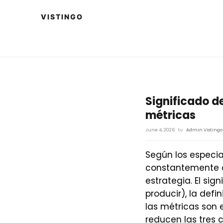
Significado del
métricas
June 4, 2026
by
Admin Vistingo
Según los especia
constantemente co
estrategia. El sig
producir), la defin
las métricas son 
reducen las tres 