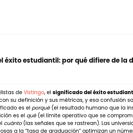
 éxito estudiantil: por qué difiere de la d
listas de
Vistingo
, el
significado del éxito estudiant
n su definición y sus métricas, y esa confusión s
nificado es el
porqué
(el resultado humano que la in
ición es el
qué
(el límite operativo que se comprom
el
cuánto
(las señales que se rastrean). Las univers
cosas a la “tasa de graduación” optimizan un númer