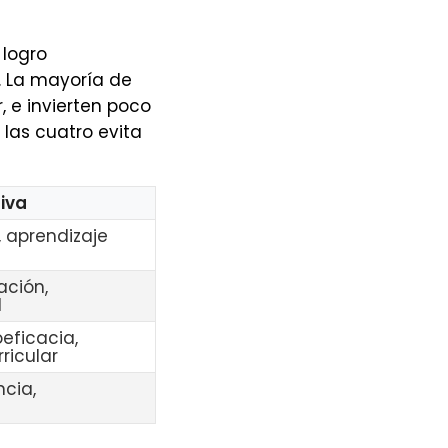
 logro
. La mayoría de
, e invierten poco
las cuatro evita
iva
, aprendizaje
ación,
l
eficacia,
ricular
ncia,