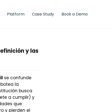
Platform
Case Study
Book a Demo
efinición y las
il
se confunde
abotea la
stitución busca
ete a cumplir) y
idades que
o y pierden el