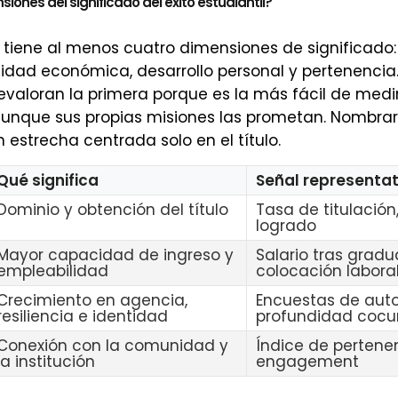
iones del significado del éxito estudiantil?
il tiene al menos cuatro dimensiones de significado:
idad económica, desarrollo personal y pertenencia
revaloran la primera porque es la más fácil de medir
 aunque sus propias misiones las prometan. Nombrar 
 estrecha centrada solo en el título.
Qué significa
Señal representat
Dominio y obtención del título
Tasa de titulación
logrado
Mayor capacidad de ingreso y
Salario tras gradu
empleabilidad
colocación labora
Crecimiento en agencia,
Encuestas de auto
resiliencia e identidad
profundidad cocur
Conexión con la comunidad y
Índice de pertene
la institución
engagement