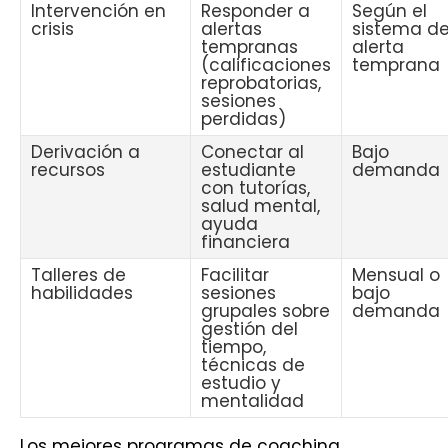
Intervención en
Responder a
Según el
crisis
alertas
sistema d
tempranas
alerta
(calificaciones
temprana
reprobatorias,
sesiones
perdidas)
Derivación a
Conectar al
Bajo
recursos
estudiante
demanda
con tutorías,
salud mental,
ayuda
financiera
Talleres de
Facilitar
Mensual o
habilidades
sesiones
bajo
grupales sobre
demanda
gestión del
tiempo,
técnicas de
estudio y
mentalidad
Los mejores programas de coaching