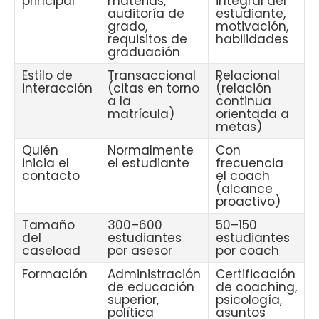
principal
materias,
integral del
auditoría de
estudiante,
grado,
motivación,
requisitos de
habilidades
graduación
Estilo de
Transaccional
Relacional
interacción
(citas en torno
(relación
a la
continua
matrícula)
orientada a
metas)
Quién
Normalmente
Con
inicia el
el estudiante
frecuencia
contacto
el coach
(alcance
proactivo)
Tamaño
300–600
50–150
del
estudiantes
estudiantes
caseload
por asesor
por coach
Formación
Administración
Certificación
de educación
de coaching,
superior,
psicología,
política
asuntos