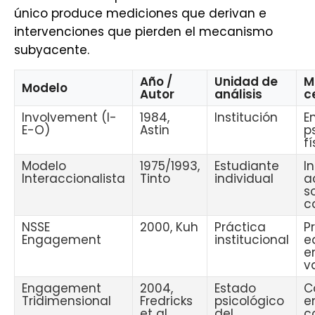
único produce mediciones que derivan e
intervenciones que pierden el mecanismo
subyacente.
Año /
Unidad de
M
Modelo
Autor
análisis
c
Involvement (I-
1984,
Institución
E
E-O)
Astin
p
f
Modelo
1975/1993,
Estudiante
I
Interaccionalista
Tinto
individual
a
s
c
NSSE
2000, Kuh
Práctica
P
Engagement
institucional
e
e
v
Engagement
2004,
Estado
C
Tridimensional
Fredricks
psicológico
e
et al.
del
c