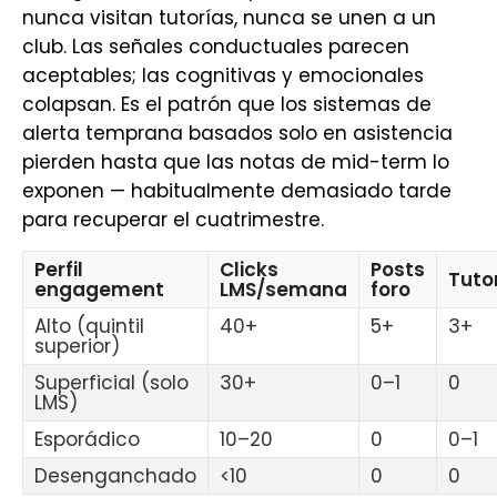
nunca visitan tutorías, nunca se unen a un
club. Las señales conductuales parecen
aceptables; las cognitivas y emocionales
colapsan. Es el patrón que los sistemas de
alerta temprana basados solo en asistencia
pierden hasta que las notas de mid-term lo
exponen — habitualmente demasiado tarde
para recuperar el cuatrimestre.
Perfil
Clicks
Posts
Tuto
engagement
LMS/semana
foro
Alto (quintil
40+
5+
3+
superior)
Superficial (solo
30+
0–1
0
LMS)
Esporádico
10–20
0
0–1
Desenganchado
<10
0
0