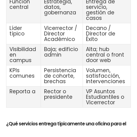
Función
Estrategia,
Entrega de
central
datos,
servicio,
gobernanza
gestión de
casos
Líder
Vicerrector /
Decano /
típico
Director
Director de
Académico
Éxito
Visibilidad
Baja; edificio
Alta; hub
en
admin
central o front
campus
door web
KPIs
Persistencia
Volumen,
comunes
de cohorte,
satisfacción,
brechas
intervenciones
Reporta a
Rector o
VP Asuntos
presidente
Estudiantiles o
Vicerrector
¿Qué servicios entrega típicamente una oficina para el