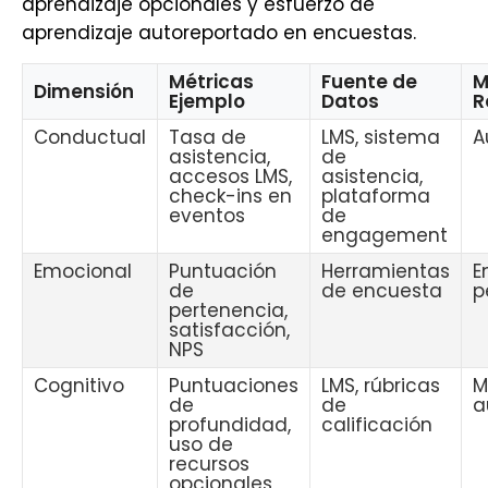
aprendizaje opcionales y esfuerzo de
aprendizaje autoreportado en encuestas.
Métricas
Fuente de
M
Dimensión
Ejemplo
Datos
R
Conductual
Tasa de
LMS, sistema
A
asistencia,
de
accesos LMS,
asistencia,
check-ins en
plataforma
eventos
de
engagement
Emocional
Puntuación
Herramientas
E
de
de encuesta
p
pertenencia,
satisfacción,
NPS
Cognitivo
Puntuaciones
LMS, rúbricas
M
de
de
a
profundidad,
calificación
uso de
recursos
opcionales