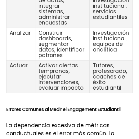
de datos,
investigación
integrar
institucional,
sistemas,
servicios
administrar
estudiantiles
encuestas
Analizar
Construir
Investigación
dashboards,
institucional,
segmentar
equipos de
datos, identificar
analítica
patrones
Actuar
Activar alertas
Tutores,
tempranas,
profesorado,
ejecutar
coaches de
intervenciones,
éxito
evaluar impacto
estudiantil
Errores Comunes al Medir el Engagement Estudiantil
La dependencia excesiva de métricas
conductuales es el error más común. La