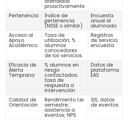
atendidos
proactivamente
Pertenencia
Índice de
Encuesta
pertenencia
anual al
(NSSE o similar)
alumnado
Acceso al
Tasa de
Registros
Apoyo
utilización; %
de servicio;
Académico
alumnos
encuesta
conocedores
de los servicios
Eficacia de
% alumnos en
Datos de
Alerta
riesgo
plataforma
Temprana
contactados;
EAS
tasa de
respuesta a
intervención
Calidad de
Rendimiento 1.er
SIS; datos
Orientación
semestre;
de eventos
asistencia a
eventos; NPS