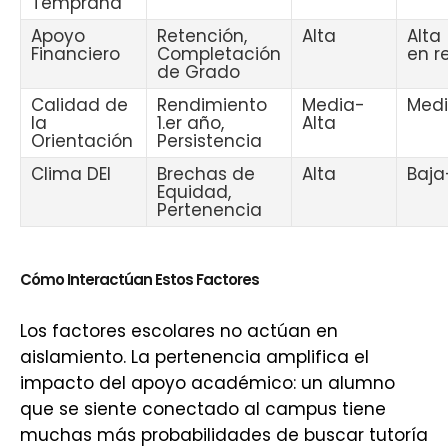
Temprana
Apoyo
Retención,
Alta
Alta
Financiero
Completación
en r
de Grado
Calidad de
Rendimiento
Media-
Med
la
1.er año,
Alta
Orientación
Persistencia
Clima DEI
Brechas de
Alta
Baja
Equidad,
Pertenencia
Cómo Interactúan Estos Factores
Los factores escolares no actúan en
aislamiento. La pertenencia amplifica el
impacto del apoyo académico: un alumno
que se siente conectado al campus tiene
muchas más probabilidades de buscar tutoría