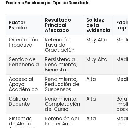
Factores Escolares por Tipo de Resultado
Resultado
Solidez
Factor
Faci
Principal
de la
Escolar
Imp
Afectado
Evidencia
Orientación
Retención,
Muy Alta
Med
Proactiva
Tasa de
Graduación
Sentido de
Persistencia,
Muy Alta
Medi
Pertenencia
Rendimiento,
Bienestar
Acceso al
Rendimiento,
Alta
Med
Apoyo
Reducción de
Académico
Suspensos
Calidad
Rendimiento,
Alta
Baja
Docente
Completación
impl
del Curso
doce
Sistemas
Retención del
Alta
Medi
de Alerta
Primer Año
tecn