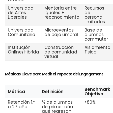
Universidad
Mentoría entre
Recursos
de Artes
iguales +
de
Liberales
reconocimiento
personal
limitados
Universidad
Microeventos
Base de
Comunitaria
de bajo umbral
alumnos
commuter
Institución
Construcción
Aislamiento
Online/Híbrida
de comunidad
físico
virtual
Métricas Clave para Medir el Impacto del Engagement
Benchmark
Métrica
Definición
Objetivo
Retención 1.º
% de alumnos
>80%
a 2.º año
de primer año
que regresan