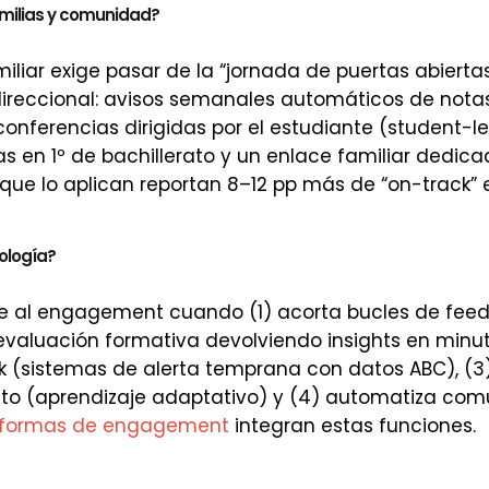
milias y comunidad?
iliar exige pasar de la “jornada de puertas abierta
ireccional: avisos semanales automáticos de notas
onferencias dirigidas por el estudiante (student-l
ias en 1º de bachillerato y un enlace familiar dedi
 que lo aplican reportan 8–12 pp más de “on-track” e
ología?
rve al engagement cuando (1) acorta bucles de fee
valuación formativa devolviendo insights en minut
k (sistemas de alerta temprana con datos ABC), (3
cto (aprendizaje adaptativo) y (4) automatiza com
aformas de engagement
integran estas funciones.