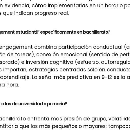
n evidencia, cómo implementarlas en un horario po
Is que indican progreso real.
gement estudiantil” específicamente en bachillerato?
l engagement combina participación conductual (a
ción de tareas), conexión emocional (sentido de per
sorado) e inversión cognitiva (esfuerzo, autorregul
es importan; estrategias centradas solo en conduc
aprendizaje. La señal más predictiva en 9-12 es la a
ra hora.
 a las de universidad o primaria?
chillerato enfrenta más presión de grupo, volatili
ntitaria que los más pequeños o mayores; tampoco 