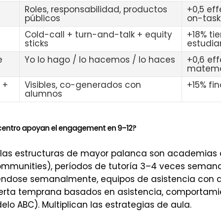
Roles, responsabilidad, productos
+0,5 eff
públicos
on-task
Cold-call + turn-and-talk + equity
+18% ti
sticks
estudian
e
Yo lo hago / lo hacemos / lo haces
+0,6 eff
matemá
 +
Visibles, co-generados con
+15% fin
alumnos
centro apoyan el engagement en 9–12?
, las estructuras de mayor palanca son academias 
ommunities), períodos de tutoría 3–4 veces semana
éndose semanalmente, equipos de asistencia con d
lerta temprana basados en asistencia, comportami
lo ABC). Multiplican las estrategias de aula.