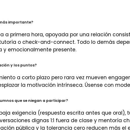
a más importante?
ria a primera hora, apoyada por una relación consi
tutoría o check-and-connect. Todo lo demás depe
ca y emocionalmente presente.
ción y los puntos?
iento a corto plazo pero rara vez mueven engage
splazar la motivación intrínseca. Úsense con mode
umnos que se niegan a participar?
aja exigencia (respuesta escrita antes que oral), 
versaciones dignas 1:1 fuera de clase y mentoría 
lación pública y la tolerancia cero reducen más e