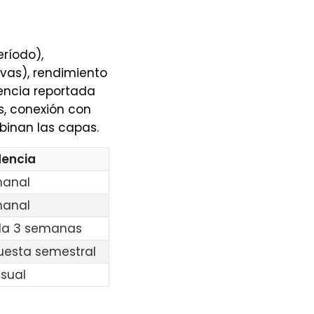
eríodo),
vas), rendimiento
encia reportada
s, conexión con
binan las capas.
encia
anal
anal
a 3 semanas
uesta semestral
sual