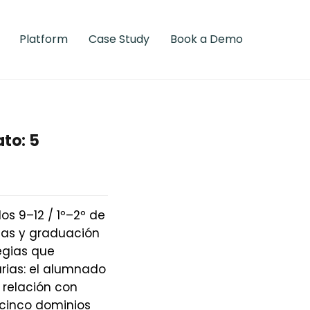
Platform
Case Study
Book a Demo
ato: 5
s 9–12 / 1º–2º de
tas y graduación
tegias que
arias: el alumnado
 relación con
 cinco dominios