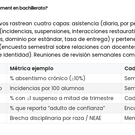
ent en bachillerato?
vos rastrean cuatro capas: asistencia (diaria, por p
ncidencias, suspensiones, interacciones restaurati
, dominio por estándar, tasa de entrega) y perten
 (encuesta semestral sobre relaciones con docente
e identidad). Reuniones de revisión semanales com
Métrica ejemplo
Cad
% absentismo crónico (≥10%)
Sem
o
Incidencias por 100 alumnos
Sem
% con ≥1 suspenso a mitad de trimestre
Cad
% que reporta “adulto de confianza”
Enc
Brecha disciplinaria por raza / NEAE
Men