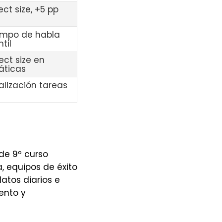
ect size, +5 pp
empo de habla
til
ect size en
ticas
alización tareas
de 9º curso
, equipos de éxito
atos diarios e
ento y