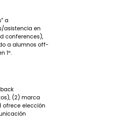
s” a
/asistencia en
ed conferences),
cado a alumnos off-
n 1º.
dback
os), (2) marca
) ofrece elección
unicación