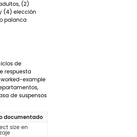
dultos, (2)
y (4) elección
mo palanca
iclos de
de respuesta
on worked-example
 departamentos,
tasa de suspensos
o documentado
ect size en
zaje