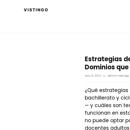
Estrategias d
Dominios que
May 12, 2026
by
Admin Vistingo
¿Qué estrategias 
bachillerato y ci
— y cuáles son te
funcionan en esto
no puede optar por
docentes adultos 