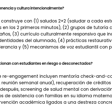
enencia y cultura intencionalmente?
 construye con (1) saludos 2×2 (saludar a cada est
en los 2 primeros minutos), (2) grupos de tutoría 
años, (3) currículo culturalmente responsivo que in
identidades del alumnado, (4) prácticas restaurati
olerancia y (5) mecanismos de voz estudiantil con p
cionan con estudiantes en riesgo o desconectados?
de re-engagement incluyen mentoría check-and-co
 reunión semanal anual), recuperación de créditos 
o después, screening de salud mental con derivació
os de asistencia con familias en su idioma materno
rvención académica ligados a una destreza concre