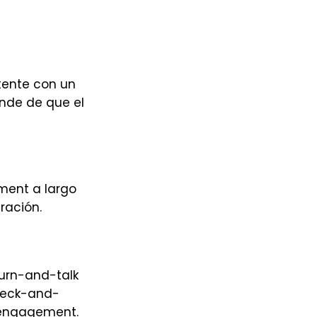
stente con un
nde de que el
ment a largo
ración.
turn-and-talk
check-and-
l engagement.