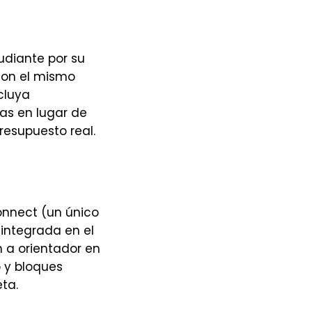
udiante por su
con el mismo
cluya
vas en lugar de
resupuesto real.
nnect (un único
integrada en el
n a orientador en
 y bloques
ta.