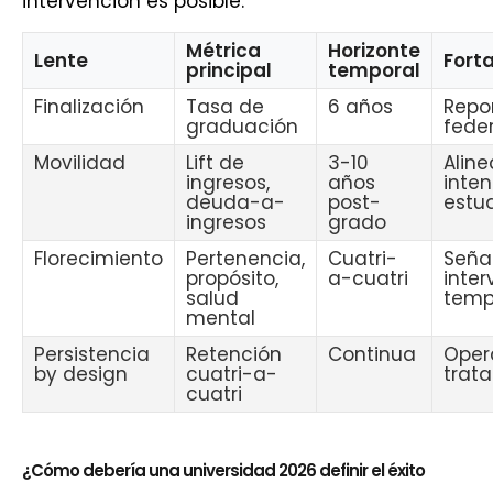
intervención es posible.
Métrica
Horizonte
Lente
Fort
principal
temporal
Finalización
Tasa de
6 años
Repo
graduación
fede
Movilidad
Lift de
3-10
Alin
ingresos,
años
inten
deuda-a-
post-
estu
ingresos
grado
Florecimiento
Pertenencia,
Cuatri-
Seña
propósito,
a-cuatri
inter
salud
temp
mental
Persistencia
Retención
Continua
Oper
by design
cuatri-a-
trata
cuatri
¿Cómo debería una universidad 2026 definir el éxito