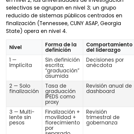
en nivel 2; las universidades de investigación
selectivas se agrupan en nivel 3; un grupo
reducido de sistemas públicos centrados en
finalización (Tennessee, CUNY ASAP, Georgia
State) opera en nivel 4.
Forma de la
Comportamiento
Nivel
definición
del liderazgo
1 —
Sin definición
Decisiones por
Implícita
escrita;
anécdota
“graduación”
asumida
2 — Solo
Tasa de
Revisión anual de
finalización
graduación
dashboard
IPEDS como
proxy
3 — Multi-
Finalización +
Revisión
lente sin
movilidad +
trimestral de
pesos
florecimiento
gobernanza
por
separado