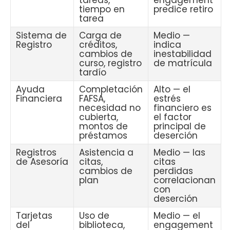
tareas,
engagement
tiempo en
predice retiro
tarea
Sistema de
Carga de
Medio —
Registro
créditos,
indica
cambios de
inestabilidad
curso, registro
de matrícula
tardío
Ayuda
Completación
Alto — el
Financiera
FAFSA,
estrés
necesidad no
financiero es
cubierta,
el factor
montos de
principal de
préstamos
deserción
Registros
Asistencia a
Medio — las
de Asesoría
citas,
citas
cambios de
perdidas
plan
correlacionan
con
deserción
Tarjetas
Uso de
Medio — el
del
biblioteca,
engagement